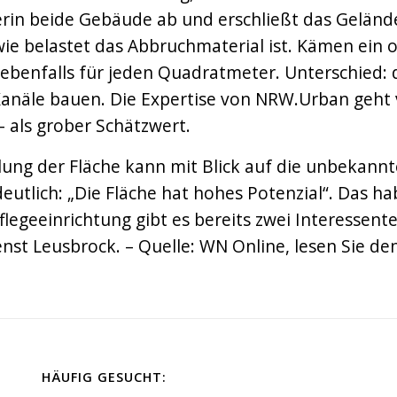
erin beide Gebäude ab und erschließt das Gelän
ie belastet das Abbruchmaterial ist. Kämen ein 
– ebenfalls für jeden Quadratmeter. Unterschied
 Kanäle bauen. Die Expertise von NRW.Urban geht
 als grober Schätzwert.
cklung der Fläche kann mit Blick auf die unbekan
eutlich: „Die Fläche hat hohes Potenzial“. Das h
egeeinrichtung gibt es bereits zwei Interessente
st Leusbrock. – Quelle: WN Online, lesen Sie den
HÄUFIG GESUCHT: