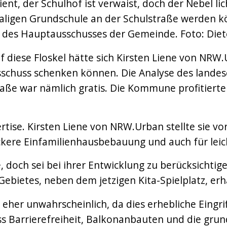
nt, der Schulhof ist verwaist, doch der Nebel li
ligen Grundschule an der Schulstraße werden 
 des Hauptausschusses der Gemeinde. Foto: Die
 auf diese Floskel hätte sich Kirsten Liene von 
chuss schenken können. Die Analyse des landes
raße war nämlich gratis. Die Kommune profitier
tise. Kirsten Liene von NRW.Urban stellte sie vo
ckere Einfamilienhausbebauung und auch für lei
, doch sei bei ihrer Entwicklung zu berücksichtig
bietes, neben dem jetzigen Kita-Spielplatz, erh
her unwahrscheinlich, da dies erhebliche Eingrif
s Barrierefreiheit, Balkonanbauten und die grun