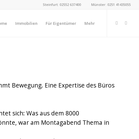
Steinfurt: 02552 637400
Münster: 0251 41435055
ome
Immobilien
Für Eigentümer
Mehr
E MIT SCHADSTOFFEN
N
mmt Bewegung. Eine Expertise des Büros
chtet sich: Was aus dem 8000
könnte, war am Montagabend Thema in