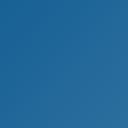
&
werten, vermitteln, kaufen, verkaufen und bau
u verkaufen? Kläver Immobilien in Steinfurt (Bor
e durch bewährte Verkaufsstrategien in kürzeste