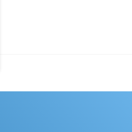
Region begleitet und
barrierefreien Wohnraum nach
dem neusten Stand der Technik
erschaffen.