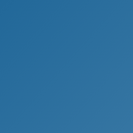
en Immobilien im Münsterland.
ghorst & Burgsteinfurt), Altenberge und
r Zeit und zum optimalen Preis. Ihre