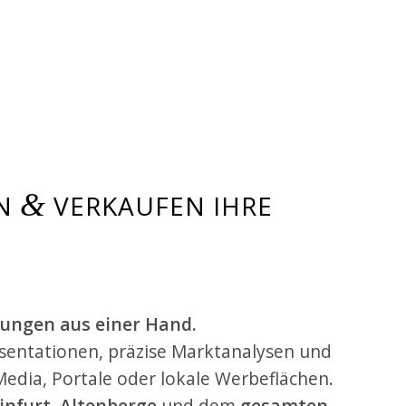
&
EN
VERKAUFEN IHRE
ungen aus einer Hand.
sentationen, präzise Marktanalysen und
edia, Portale oder lokale Werbeflächen.
infurt
,
Altenberge
und dem
gesamten