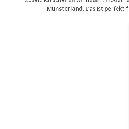
Münsterland.
Das ist perfekt 
Wohnungen & Häuser
Wir erstellen für Sie eine
professionelle Objektpräsentation
und ermitteln die optimale
Marktmiete für Ihre Immobilie. Auf
Wunsch veröffentlichen wir Ihre