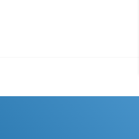
Immobilien über unterschiedliche
Kanäle wie die eigene Homepage,
Social Media, Immobilienportale
oder lokalen Werbeflächen.