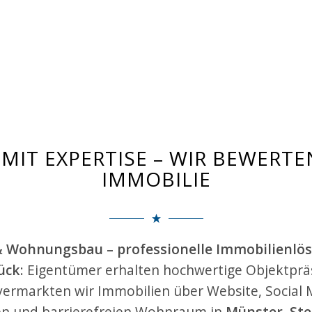
MIT EXPERTISE – WIR BEWERT
IMMOBILIE
& Wohnungsbau – professionelle Immobilienlös
ück
: Eigentümer erhalten hochwertige Objektprä
vermarkten wir Immobilien über Website, Social M
nen und barrierefreien Wohnraum in
Münster
,
Ste