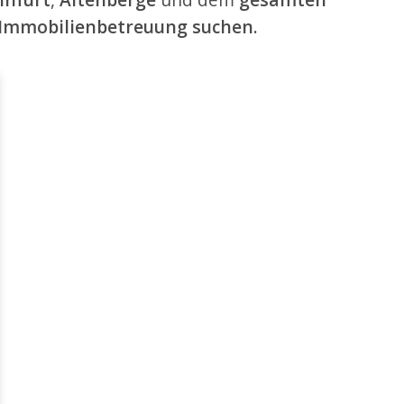
e Immobilienbetreuung suchen.
Häuser & Wohnungen
Wir erschaffen neuen Wohnraum –
aus alt wird neu. Über die Jahre
haben wir eine Vielzahl an
Neubauprojekten in Steinfurt
(Borghorst & Burgsteinfurt),
Altenberge, Münster und der