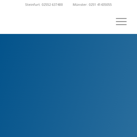
Steinfurt: 02552 637400
Münster: 0251 41435055